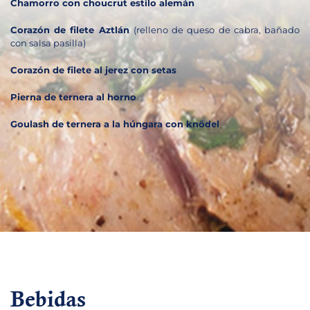
Chamorro con choucrut estilo alemán
Corazón de filete Aztlán
(relleno de queso de cabra, bañado
con salsa pasilla)
Corazón de filete al jerez con setas
Pierna de ternera al horno
Goulash de ternera a la húngara con knödel
Bebidas