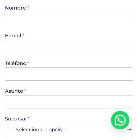
Nombre
*
*
E-mail
*
N
o
m
b
r
Teléfono
*
e
T
e
l
é
Asunto
*
f
o
n
o
Sucursal
*