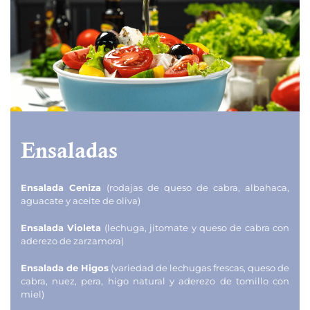
Ensaladas
Ensalada Ceniza
(rodajas de queso de cabra, albahaca,
aguacate y aceite de oliva)
Ensalada Violeta
(lechuga, jitomate y queso de cabra con
aderezo de zarzamora)
Ensalada de Higos
(variedad de lechugas frescas, queso de
cabra, nuez, pera, higo natural y aderezo de tomillo con
miel)