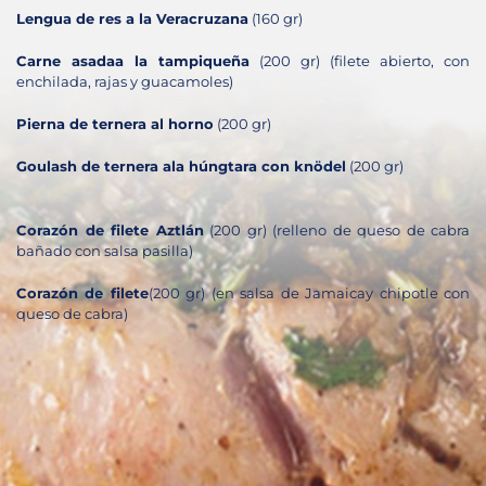
Lengua de res a la Veracruzana
(160 gr)
Carne asadaa la tampiqueña
(200 gr) (filete abierto, con
enchilada, rajas y guacamoles)
Pierna de ternera al horno
(200 gr)
Goulash de ternera ala húngtara con knödel
(200 gr)
Corazón de filete Aztlán
(200 gr) (relleno de queso de cabra
bañado con salsa pasilla)
Corazón de filete
(200 gr) (en salsa de Jamaicay chipotle con
queso de cabra)